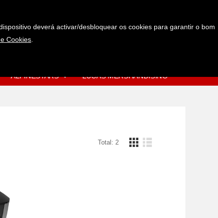
Pedir mais informações
Favoritos
dispositivo deverá activar/desbloquear os cookies para garantir o bom
e Cookies
.
0
(+351) 967 977 720
0.00€
(rede móvel nacional)
ALPINESTARS
LUCAS MERSHANDISING
Total: 2