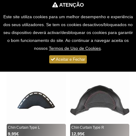
ATENÇÃO
Portes Grátis para Compras > 49€
Este site utiliza cookies para um melhor desempenho e experiência
0
dos seus utilizadores. Se tem os cookies desactivos/bloqueados no
seu dispositivo deverá activar/desbloquear os cookies para garantir
SHOEI \ ACESSÓRIOS \ CHIN CURTAIN
o bom funcionamento do site. Ao continuar a navegar aceita os
nossos
Termos de Uso de Cookies
.
Total: 5
Aceitar e Fechar
Chin Curtain Type L
Chin Curtain Type R
9,95€
12,95€