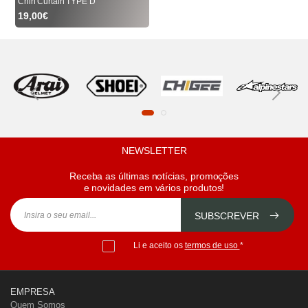
Chin Curtain TYPE D
19,00€
NEWSLETTER
Receba as últimas notícias, promoções
e novidades em vários produtos!
SUBSCREVER
Li e aceito os
termos de uso
*
EMPRESA
Quem Somos