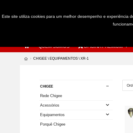
Bem-Vindos à nossa loja online
Este site utiliza cookies para um melhor desempenho e experiência do
funcioname
QUEM SOMOS
OFICINA PREMIUM
CHIGEE \ EQUIPAMENTOS \ XR-1
CHIGEE
Rede Chigee
Acessórios
Equipamentos
Porquê Chigee