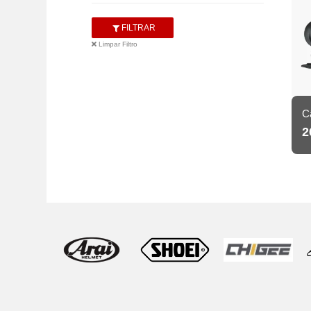
FILTRAR
Limpar Filtro
C
2