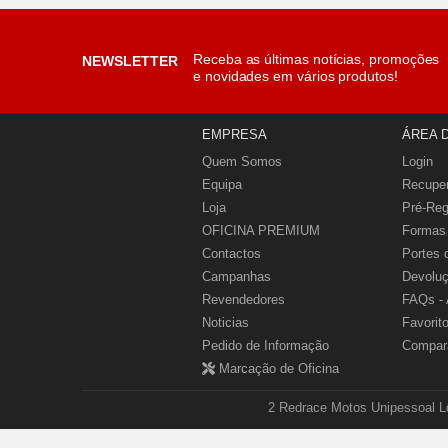
Receba as últimas notícias, promoções
NEWSLETTER
e novidades em vários produtos!
EMPRESA
ÁREA 
Quem Somos
Login
Equipa
Recupe
Loja
Pré-Reg
OFICINA PREMIUM
Formas
Contactos
Portes 
Campanhas
Devolu
Revendedores
FAQs - 
Noticias
Favorit
Pedido de Informação
Compar
Marcação de Oficina
2 Redrace Motos Unipessoal Ld