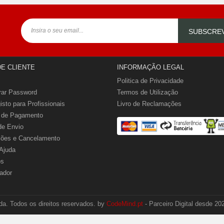
SUBSCRE
DE CLIENTE
INFORMAÇÃO LEGAL
Politica de Privacidade
rar Password
Termos de Utilização
isto para Profissionais
Livro de Reclamações
 de Pagamento
de Envio
ções e Cancelamento
Ajuda
os
ador
a. Todos os direitos reservados. by
CodeMind.pt
- Parceiro Digital desde