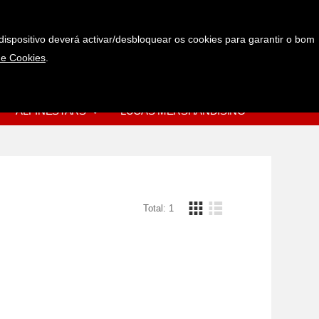
Pedir mais informações
Favoritos
dispositivo deverá activar/desbloquear os cookies para garantir o bom
e Cookies
.
0
(+351) 967 977 720
0.00€
(rede móvel nacional)
ALPINESTARS
LUCAS MERSHANDISING
Total: 1