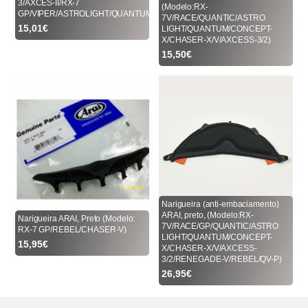
3/AXCES-II/RX-7
(Modelo:RX-
GP/VIPER/ASTROLIGHT/QUANTUM)
7V/RACE/QUANTIC/ASTRO
15,01€
LIGHT/QUANTUM/CONCEPT-
X/CHASER-X/V/AXCESS-3/2)
15,50€
Narigueira (anti-embaciamento)
ARAI, preto, (Modelo:RX-
Narigueira ARAI, Preto (Modelo:
7V/RACE/GP/QUANTIC/ASTRO
RX-7 GP/REBEL/CHASER-V)
LIGHT/QUANTUM/CONCEPT-
15,95€
X/CHASER-X/V/AXCESS-
3/2/RENEGADE-V/REBEL/QV-P)
26,95€