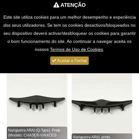
ATENÇÃO
Portes Grátis para Compras > 49€
Este site utiliza cookies para um melhor desempenho e experiência
0
dos seus utilizadores. Se tem os cookies desactivos/bloqueados no
seu dispositivo deverá activar/desbloquear os cookies para garantir
ARAI \ ACESSÓRIOS \ NARIGUEIRAS
o bom funcionamento do site. Ao continuar a navegar aceita os
nossos
Termos de Uso de Cookies
.
Total: 4
Aceitar e Fechar
Narigueira ARAI (Q-Type), Preto
(Modelo: CHASER-V/AXCES-
Narigueira ARAI, preto,