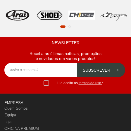
NEWSLETTER
Receba as últimas notícias, promoções
e novidades em vários produtos!
SUBSCREVER
Li e aceito os
termos de uso
*
EMPRESA
Quem Somos
Equipa
Loja
OFICINA PREMIUM