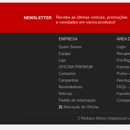
Receba as últimas notícias, promoções
NEWSLETTER
e novidades em vários produtos!
EMPRESA
ÁREA 
Quem Somos
Login
Equipa
Recupe
Loja
Pré-Reg
OFICINA PREMIUM
Formas
Contactos
Portes 
Campanhas
Devolu
Revendedores
FAQs - 
Noticias
Favorit
Pedido de Informação
Compar
Marcação de Oficina
2 Redrace Motos Unipessoal Ld