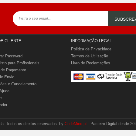
SUBSCRE
DE CLIENTE
INFORMAÇÃO LEGAL
Politica de Privacidade
rar Password
Termos de Utilização
isto para Profissionais
Livro de Reclamações
 de Pagamento
de Envio
ções e Cancelamento
Ajuda
os
ador
a. Todos os direitos reservados. by
CodeMind.pt
- Parceiro Digital desde