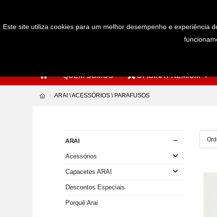
Bem-Vindos à nossa loja online
Este site utiliza cookies para um melhor desempenho e experiência do
funcioname
QUEM SOMOS
OFICINA PREMIUM
ARAI \ ACESSÓRIOS \ PARAFUSOS
ARAI
Acessórios
Capacetes ARAI
Descontos Especiais
Porquê Arai