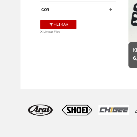
COR
FILTRAR
Limpar Filtro
K
6