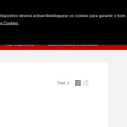
Pedir mais informações
Favoritos
dispositivo deverá activar/desbloquear os cookies para garantir o bom
e Cookies
.
0
(+351) 967 977 720
0.00€
(rede móvel nacional)
ALPINESTARS
LUCAS MERSHANDISING
Total: 1