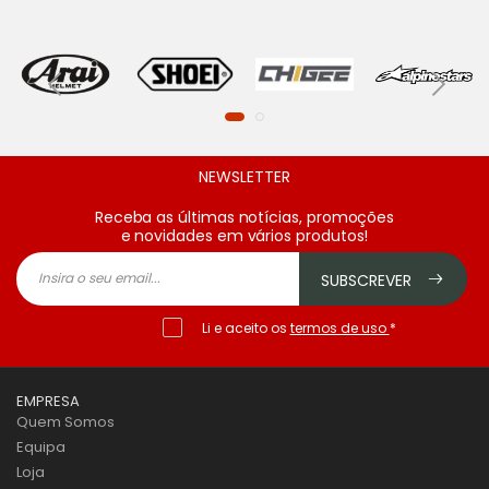
NEWSLETTER
Receba as últimas notícias, promoções
e novidades em vários produtos!
SUBSCREVER
Li e aceito os
termos de uso
*
EMPRESA
Quem Somos
Equipa
Loja