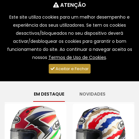
ATENÇÃO
Portes Grátis para Compras > 49€
Este site utiliza cookies para um melhor desempenho e
0
experiência dos seus utilizadores. Se tem os cookies
desactivos/bloqueados no seu dispositivo deverá
activar/desbloquear os cookies para garantir o bom
BMW Motorrad
funcionamento do site. Ao continuar a navegar aceita os
Reparador Independente Nº1
nossos
Termos de Uso de Cookies
.
MARCAR REVISÃO AGORA!
Aceitar e Fechar
EM DESTAQUE
NOVIDADES