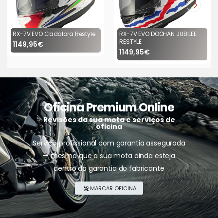
RX-7V EVO Cadalora Restyle
RX-7V EVO DOOHAN JUBILEE
RESTYLE
1149,95€
1149,95€
Oficina Premium Online
Revisões da sua mota e serviços de
oficina
Serviço profissional com garantia assegurada
— mesmo que a sua mota ainda esteja
dentro da garantia do fabricante
MARCAR OFICINA